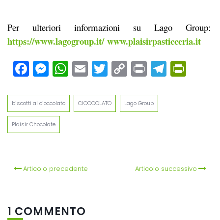
Per ulteriori informazioni su Lago Group:
https://www.lagogroup.it/
www.plaisirpasticceria.it
Facebook
Messenger
WhatsApp
Email
Twitter
Copy
Print
Teleg
Prin
Link
biscotti al cioccolato
CIOCCOLATO
Lago Group
Plaisir Chocolate
Articolo precedente
Articolo successivo
1 COMMENTO