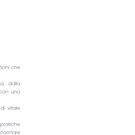
zioni che
a, dalla
a con una
i vitale
pratiche
asformare