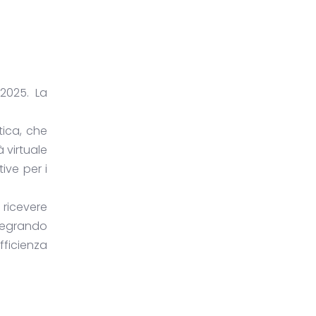
2025. La
tica, che
̀ virtuale
ive per i
 ricevere
ntegrando
fficienza