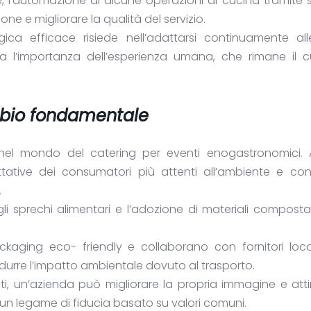
re, l’automazione di alcune operazioni di cucina tramite 
e e migliorare la qualità del servizio.
gica efficace risiede nell’adattarsi continuamente al
a l’importanza dell’esperienza umana, che rimane il c
nubio fondamentale
le nel mondo del catering per eventi enogastronomici. 
ttative dei consumatori più attenti all’ambiente e con
.
egli sprechi alimentari e l’adozione di materiali composta
kaging eco- friendly e collaborano con fornitori local
durre l’impatto ambientale dovuto al trasporto.
i, un’azienda può migliorare la propria immagine e att
 un legame di fiducia basato su valori comuni.