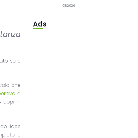
08/2026
Ads
rtanza
to sulle
icolo che
eritivo a
iluppi in
ndo idee
ompleto e