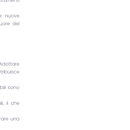
strumenti
le nuove
uore del
Adottare
tribuisce
bili sono
i, il che
irare una