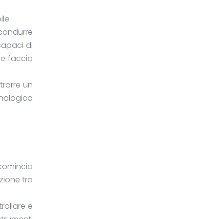
le.
condurre
 capaci di
he faccia
trarre un
cnologica
 comincia
zione tra
rollare e