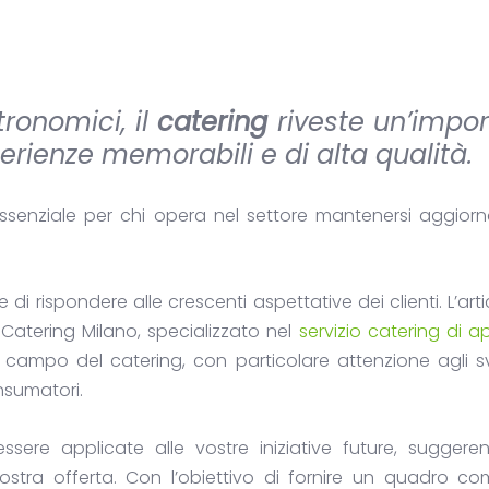
tronomici, il
catering
riveste un’impo
erienze memorabili e di alta qualità.
senziale per chi opera nel settore mantenersi aggiorna
 di rispondere alle crescenti aspettative dei clienti. L’art
p Catering Milano, specializzato nel
servizio catering di ap
 campo del catering, con particolare attenzione agli sv
nsumatori.
ere applicate alle vostre iniziative future, suggere
 vostra offerta. Con l’obiettivo di fornire un quadro c