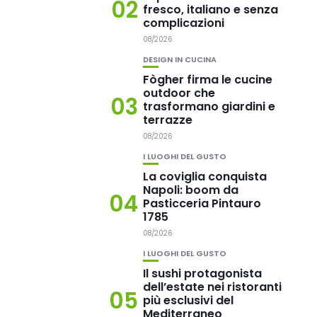
02
fresco, italiano e senza
complicazioni
08/2026
DESIGN IN CUCINA
Fògher firma le cucine
outdoor che
03
trasformano giardini e
terrazze
08/2026
I LUOGHI DEL GUSTO
La coviglia conquista
Napoli: boom da
04
Pasticceria Pintauro
1785
08/2026
I LUOGHI DEL GUSTO
Il sushi protagonista
dell’estate nei ristoranti
05
più esclusivi del
Mediterraneo