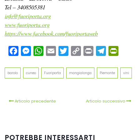
Tel – 3408505381
info@fuoriporta.org
www.fuoriporta.org
https://www.facebook.com/fuoriportaweb
Facebook
Messenger
WhatsApp
Email
Twitter
Copy
Print
Teleg
Prin
Link
barolo
cuneo
Fuoriporta
mangialonga
Piemonte
vini
Articolo precedente
Articolo successivo
POTREBBE INTERESSARTI