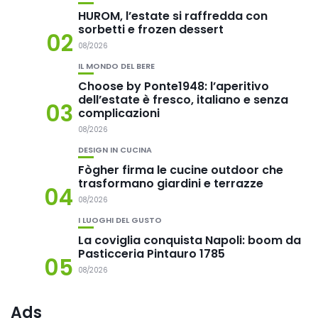
HUROM, l’estate si raffredda con
sorbetti e frozen dessert
02
08/2026
IL MONDO DEL BERE
Choose by Ponte1948: l’aperitivo
dell’estate è fresco, italiano e senza
03
complicazioni
08/2026
DESIGN IN CUCINA
Fògher firma le cucine outdoor che
trasformano giardini e terrazze
04
08/2026
I LUOGHI DEL GUSTO
La coviglia conquista Napoli: boom da
Pasticceria Pintauro 1785
05
08/2026
Ads