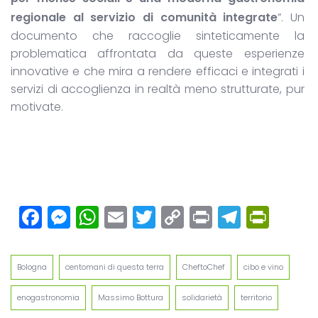
regionale al servizio di comunità integrate
”. Un
documento che raccoglie sinteticamente la
problematica affrontata da queste esperienze
innovative e che mira a rendere efficaci e integrati i
servizi di accoglienza in realtà meno strutturate, pur
motivate.
Facebook
Messenger
WhatsApp
Email
Twitter
Copy
Print
Teleg
Prin
Link
Bologna
centomani di questa terra
CheftoChef
cibo e vino
enogastronomia
Massimo Bottura
solidarietà
territorio