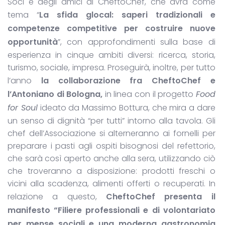
Soci e degli amici di CheftoChef, che avrà come
tema “
La sfida glocal: saperi tradizionali e
competenze competitive per costruire nuove
opportunità
”, con approfondimenti sulla base di
esperienza in cinque ambiti diversi: ricerca, storia,
turismo, sociale, impresa. Proseguirà, inoltre, per tutto
l’anno
la collaborazione fra CheftoChef e
l’Antoniano di Bologna,
in linea con il progetto
Food
for Soul
ideato da Massimo Bottura, che mira a dare
un senso di dignità “per tutti” intorno alla tavola. Gli
chef dell’Associazione si alterneranno ai fornelli per
preparare i pasti agli ospiti bisognosi del refettorio,
che sarà così aperto anche alla sera, utilizzando ciò
che troveranno a disposizione: prodotti freschi o
vicini alla scadenza, alimenti offerti o recuperati. In
relazione a questo,
CheftoChef presenta il
manifesto “Filiere professionali e di volontariato
per mense sociali e una moderna gastronomia