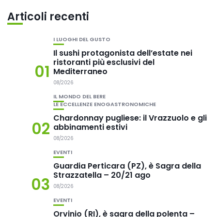
Articoli recenti
I LUOGHI DEL GUSTO
Il sushi protagonista dell’estate nei
ristoranti più esclusivi del
01
Mediterraneo
08/2026
IL MONDO DEL BERE
LE ECCELLENZE ENOGASTRONOMICHE
Chardonnay pugliese: il Vrazzuolo e gli
02
abbinamenti estivi
08/2026
EVENTI
Guardia Perticara (PZ), è Sagra della
Strazzatella – 20/21 ago
03
08/2026
EVENTI
Orvinio (RI), è sagra della polenta –