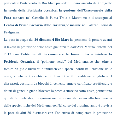
particolare l’intervento di Rio Mare prevede il finanziamento di 3 progetti:
la tutela della Posidonia oceanica
,
la gestione dell’Osservatorio della
Foca monaca
nel Castello di Punta Troia a Marettimo e il sostegno al
Centro di Primo Soccorso delle Tartarughe marine
nel Palazzo Florio di
Favignana.
La posa in acqua dei
20 dissuasori Rio Mare
ha permesso di portare avanti
il lavoro di protezione delle coste già iniziato dall’Area Marina Protetta nel
2013 con l’obiettivo di
incrementare la fauna ittica
e
tutelare la
Posidonia Oceanica
, il “polmone verde” del Mediterraneo che, oltre a
fornire rifugio e nutrienti a innumerevoli specie, contrasta l’erosione delle
coste, combatte i cambiamenti climatici e il riscaldamento globale. I
dissuasori, costituiti da blocchi di cemento armato certificato sea-friendly e
dotati di ganci in grado bloccare la pesca a strascico sotto costa, permettono
quindi la tutela degli organismi marini e contribuiscono alla biodiversità
delle specie ittiche del Mediterraneo. Nel corso del prossimo anno è prevista
la posa di altri 20 dissuasori con l’obiettivo di completare la protezione