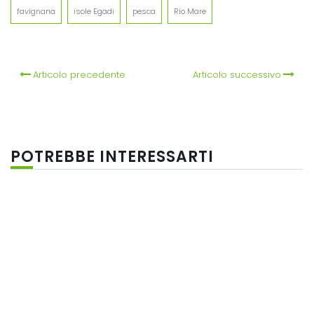
favignana
isole Egadi
pesca
Rio Mare
Articolo precedente
Articolo successivo
POTREBBE INTERESSARTI