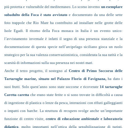
più protetta e vulnerabile del mediterraneo. Lo scorso inverno
un esemplare
subadulto della Foca è stato avvistato
e documentato da una delle sette
foto trappole che Rio Mare ha contribuito ad installare nelle grotte delle
Isole Egadi. Il ritorno della Foca monaca in Italia è un evento unico:
l’avvistamento invernale è infatti il segno di una presenza stanziale e la
documentazione di questa specie nell’arcipelago siciliano gioca un ruolo
strategico per la sua valenza conservazionistica, considerata la sua rarità e la
scarsità di informazioni sulla sua presenza nei nostri mari.
Anche il terzo progetto, il sostegno al
Centro di Primo Soccorso delle
Tartarughe marine, situato nel Palazzo Florio di Favignana,
ha dato i
suoi frutti. Solo quest’anno sono state soccorse e ricoverate
14 tartarughe
Caretta caretta
che erano state ferite o si sono trovate in difficoltà a causa
di ingestione di plastica o lenze da pesc
a,
interazioni con rifiuti galleggianti
o impatti con barche
.
La struttura di recupero svolge anche un’importante
funzione di centro visite,
centro di educazione ambientale e laboratorio
didattico
, molto importanti nell’ottica della sensibilizzazione di turisti,