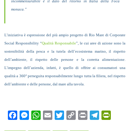
incommensurabile è il dato del ritorno in Italia della Foca
monaca.”
L’iniziativa è espressione del più ampio progetto di Rio Mare di Corporate
Social Responsibility “
Qualità Responsabile
”, le cui aree di azione sono la
sostenibilità della pesca e la tutela dell’ecosistema marino, il rispetto
dell’ambiente, il rispetto delle persone e la corretta alimentazione.
L’impegno dell’azienda, infatti, è quello di offrire ai consumatori una
qualità a 360° perseguita responsabilmente lungo tutta la filiera, nel rispetto
dell’ambiente e delle persone, dal mare alla tavola.
Facebook
Messenger
WhatsApp
Email
Twitter
Copy
Print
Teleg
Prin
Link