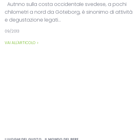
Autnno sulla costa occidentale svedese, a pochi
chilometri a nord da Göteborg, è sinonimo di attività
e degustazione legati...
09/2013
VAI ALL'ARTICOLO
I LUOGHI DEL GUSTO
IL MONDO DEL BERE