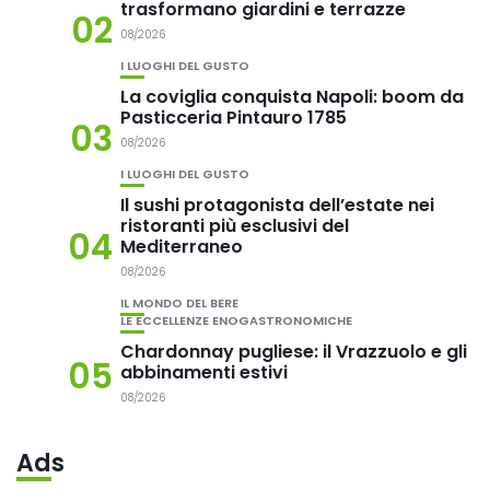
trasformano giardini e terrazze
02
08/2026
I LUOGHI DEL GUSTO
La coviglia conquista Napoli: boom da
Pasticceria Pintauro 1785
03
08/2026
I LUOGHI DEL GUSTO
Il sushi protagonista dell’estate nei
ristoranti più esclusivi del
04
Mediterraneo
08/2026
IL MONDO DEL BERE
LE ECCELLENZE ENOGASTRONOMICHE
Chardonnay pugliese: il Vrazzuolo e gli
05
abbinamenti estivi
08/2026
Ads