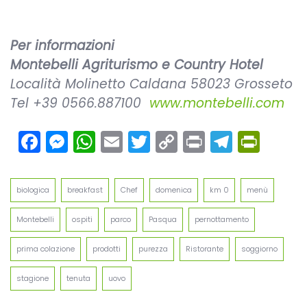
Per informazioni
Montebelli Agriturismo e Country Hotel
Località Molinetto Caldana 58023 Grosseto
Tel +39 0566.887100
www.montebelli.com
Facebook
Messenger
WhatsApp
Email
Twitter
Copy
Print
Teleg
Prin
Link
biologica
breakfast
Chef
domenica
km 0
menù
Montebelli
ospiti
parco
Pasqua
pernottamento
prima colazione
prodotti
purezza
Ristorante
soggiorno
stagione
tenuta
uovo