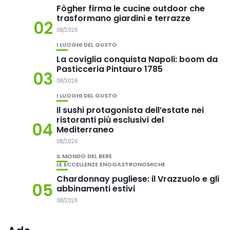
Fògher firma le cucine outdoor che
trasformano giardini e terrazze
02
08/2026
I LUOGHI DEL GUSTO
La coviglia conquista Napoli: boom da
Pasticceria Pintauro 1785
03
08/2026
I LUOGHI DEL GUSTO
Il sushi protagonista dell’estate nei
ristoranti più esclusivi del
04
Mediterraneo
08/2026
IL MONDO DEL BERE
LE ECCELLENZE ENOGASTRONOMICHE
Chardonnay pugliese: il Vrazzuolo e gli
05
abbinamenti estivi
08/2026