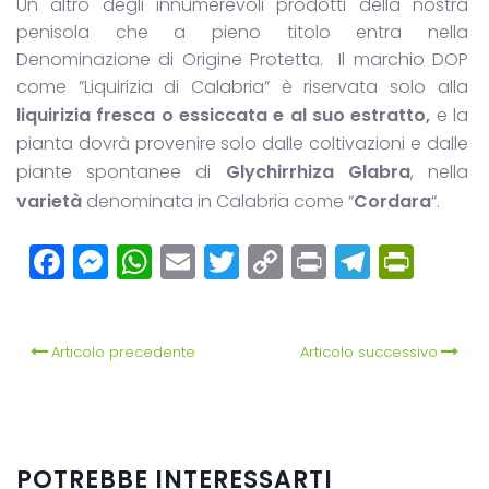
Un altro degli innumerevoli prodotti della nostra
penisola che a pieno titolo entra nella
Denominazione di Origine Protetta. Il marchio DOP
come ”Liquirizia di Calabria” è riservata solo alla
liquirizia fresca o essiccata e al suo estratto,
e la
pianta dovrà provenire solo dalle coltivazioni e dalle
piante spontanee di
Glychirrhiza Glabra
, nella
varietà
denominata in Calabria come “
Cordara
“.
Facebook
Messenger
WhatsApp
Email
Twitter
Copy
Print
Teleg
Prin
Link
Articolo precedente
Articolo successivo
POTREBBE INTERESSARTI