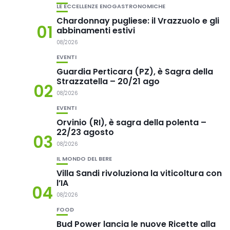
LE ECCELLENZE ENOGASTRONOMICHE
Chardonnay pugliese: il Vrazzuolo e gli
01
abbinamenti estivi
08/2026
EVENTI
Guardia Perticara (PZ), è Sagra della
Strazzatella – 20/21 ago
02
08/2026
EVENTI
Orvinio (RI), è sagra della polenta –
22/23 agosto
03
08/2026
IL MONDO DEL BERE
Villa Sandi rivoluziona la viticoltura con
l’IA
04
08/2026
FOOD
Bud Power lancia le nuove Ricette alla