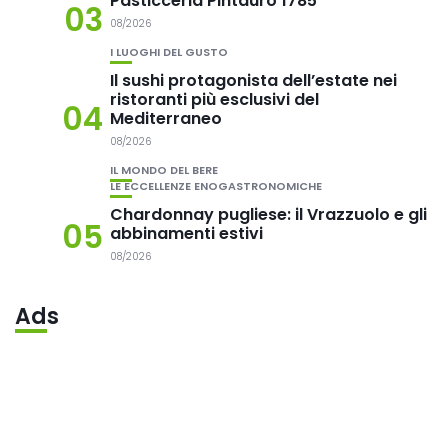
Pasticceria Pintauro 1785
03
08/2026
I LUOGHI DEL GUSTO
Il sushi protagonista dell’estate nei
ristoranti più esclusivi del
04
Mediterraneo
08/2026
IL MONDO DEL BERE
LE ECCELLENZE ENOGASTRONOMICHE
Chardonnay pugliese: il Vrazzuolo e gli
05
abbinamenti estivi
08/2026
Ads