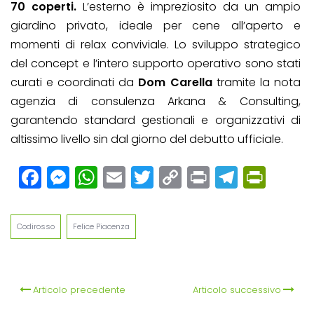
70 coperti.
L’esterno è impreziosito da un ampio
giardino privato, ideale per cene all’aperto e
momenti di relax conviviale. Lo sviluppo strategico
del concept e l’intero supporto operativo sono stati
curati e coordinati da
Dom Carella
tramite la nota
agenzia di consulenza Arkana & Consulting,
garantendo standard gestionali e organizzativi di
altissimo livello sin dal giorno del debutto ufficiale.
Facebook
Messenger
WhatsApp
Email
Twitter
Copy
Print
Teleg
Prin
Link
Codirosso
Felice Piacenza
Articolo precedente
Articolo successivo