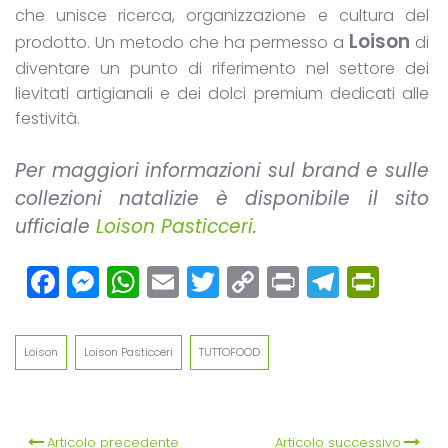
che unisce ricerca, organizzazione e cultura del
Loison
prodotto. Un metodo che ha permesso a
di
diventare un punto di riferimento nel settore dei
lievitati artigianali e dei dolci premium dedicati alle
festività.
Per maggiori informazioni sul brand e sulle
collezioni natalizie è disponibile il sito
ufficiale
Loison Pasticceri
.
Facebook
Messenger
WhatsApp
Email
Twitter
Copy
Print
Teleg
Prin
Link
Loison
Loison Pasticceri
TUTTOFOOD
Articolo precedente
Articolo successivo