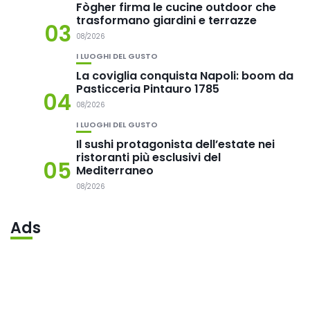
Fògher firma le cucine outdoor che
trasformano giardini e terrazze
03
08/2026
I LUOGHI DEL GUSTO
La coviglia conquista Napoli: boom da
Pasticceria Pintauro 1785
04
08/2026
I LUOGHI DEL GUSTO
Il sushi protagonista dell’estate nei
ristoranti più esclusivi del
05
Mediterraneo
08/2026
Ads