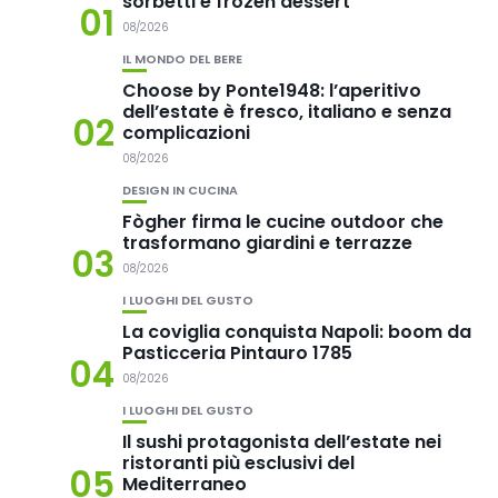
sorbetti e frozen dessert
01
08/2026
IL MONDO DEL BERE
Choose by Ponte1948: l’aperitivo
dell’estate è fresco, italiano e senza
02
complicazioni
08/2026
DESIGN IN CUCINA
Fògher firma le cucine outdoor che
trasformano giardini e terrazze
03
08/2026
I LUOGHI DEL GUSTO
La coviglia conquista Napoli: boom da
Pasticceria Pintauro 1785
04
08/2026
I LUOGHI DEL GUSTO
Il sushi protagonista dell’estate nei
ristoranti più esclusivi del
05
Mediterraneo