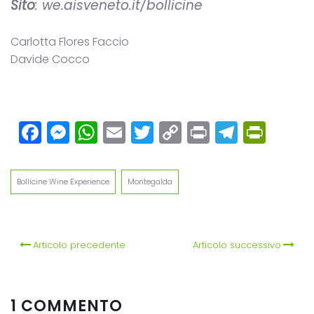
Sito
: we.aisveneto.it/bollicine
Carlotta Flores Faccio
Davide Cocco
Facebook
Messenger
WhatsApp
Email
Twitter
Copy
Print
Teleg
Prin
Link
Bollicine Wine Experience
Montegalda
Articolo precedente
Articolo successivo
1 COMMENTO