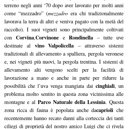
terreno negli anni ‘70 dopo aver lavorato per molti anni
come “mezzadro” (
mezzadro
era chi tradizionalmente
lavorava la terra di altri e veniva pagato con la metà del
raccolto). I suoi vigneti sono principalmente coltivati
Corvina
Corvinone
Rondinella
con
,
e
– tutte uve
vino Valpolicella
destinate al
– attraverso sistemi
tradizionali di allevamento a spalliera, pergola veronese
e, nei vigneti più nuovi, la pergola trentina. I sistemi di
allevamento alti vengono scelti per la facilità di
lavorazione a mano e anche in parte per ridurre la
cinghiali
possibilità che l’uva venga mangiata dai
, un
problema molto sentito in questa zona vicinissima alle
Parco Naturale della Lessinia
montagne e al
. Questa
caprioli
zona ricca di fauna è popolata anche da
che
recentemente hanno recato danni alla corteccia dei tanti
ciliegi di proprietà del nostro amico Luigi che ci rivela