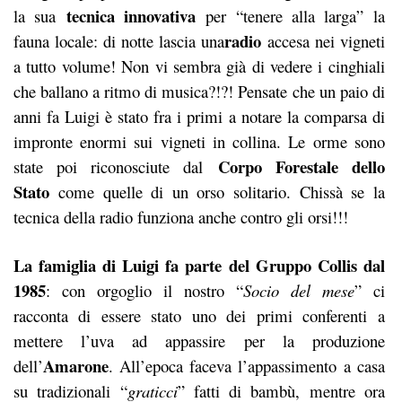
tecnica innovativa
la sua
per “tenere alla larga” la
radio
fauna locale: di notte lascia una
accesa nei vigneti
a tutto volume! Non vi sembra già di vedere i cinghiali
che ballano a ritmo di musica?!?! Pensate che un paio di
anni fa Luigi è stato fra i primi a notare la comparsa di
impronte enormi sui vigneti in collina. Le orme sono
Corpo Forestale dello
state poi riconosciute dal
Stato
come quelle di un orso solitario. Chissà se la
tecnica della radio funziona anche contro gli orsi!!!
La famiglia di Luigi fa parte del Gruppo Collis dal
1985
: con orgoglio il nostro “
Socio del mese
” ci
racconta di essere stato uno dei primi conferenti a
mettere l’uva ad appassire per la produzione
Amarone
dell’
. All’epoca faceva l’appassimento a casa
su tradizionali “
graticci
” fatti di bambù, mentre ora