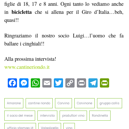
figlie di 18, 17 e 8 anni. Ogni tanto lo vediamo anche
bicicletta
in
che si allena per il Giro d’Italia…beh,
quasi!!
Ringraziamo il nostro socio Luigi…l’uomo che fa
ballare i cinghiali!!
Alla prossima intervista!
www.cantineriondo.it
Facebook
Messenger
WhatsApp
Email
Twitter
Copy
Print
Teleg
Prin
Link
Amarone
cantine riondo
Corvina
Corvinone
gruppo collis
il socio del mese
intervista
produttori vino
Rondinella
ufficio stampa jit
Valpolicella
vino