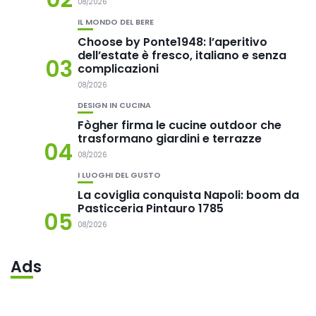
08/2026
IL MONDO DEL BERE
Choose by Ponte1948: l’aperitivo
dell’estate è fresco, italiano e senza
03
complicazioni
08/2026
DESIGN IN CUCINA
Fògher firma le cucine outdoor che
trasformano giardini e terrazze
04
08/2026
I LUOGHI DEL GUSTO
La coviglia conquista Napoli: boom da
Pasticceria Pintauro 1785
05
08/2026
Ads