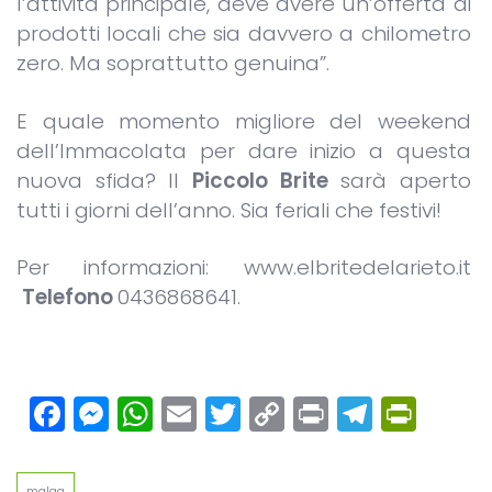
l’attività principale, deve avere un’offerta di
prodotti locali che sia davvero a chilometro
zero. Ma soprattutto genuina”.
E quale momento migliore del weekend
dell’Immacolata per dare inizio a questa
nuova sfida? Il
Piccolo Brite
sarà aperto
tutti i giorni dell’anno. Sia feriali che festivi!
Per informazioni: www.elbritedelarieto.it
Telefono
0436868641.
Facebook
Messenger
WhatsApp
Email
Twitter
Copy
Print
Teleg
Prin
Link
malga