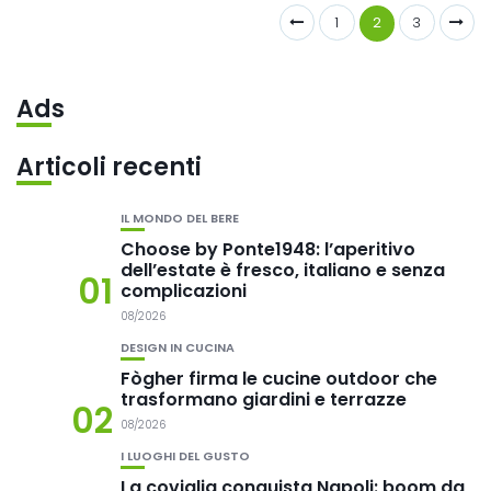
1
2
3
Ads
Articoli recenti
IL MONDO DEL BERE
Choose by Ponte1948: l’aperitivo
dell’estate è fresco, italiano e senza
01
complicazioni
08/2026
DESIGN IN CUCINA
Fògher firma le cucine outdoor che
trasformano giardini e terrazze
02
08/2026
I LUOGHI DEL GUSTO
La coviglia conquista Napoli: boom da