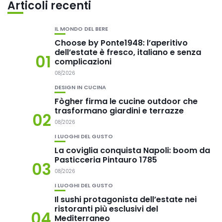
Articoli recenti
IL MONDO DEL BERE
Choose by Ponte1948: l’aperitivo
dell’estate è fresco, italiano e senza
01
complicazioni
08/2026
DESIGN IN CUCINA
Fògher firma le cucine outdoor che
trasformano giardini e terrazze
02
08/2026
I LUOGHI DEL GUSTO
La coviglia conquista Napoli: boom da
Pasticceria Pintauro 1785
03
08/2026
I LUOGHI DEL GUSTO
Il sushi protagonista dell’estate nei
ristoranti più esclusivi del
04
Mediterraneo