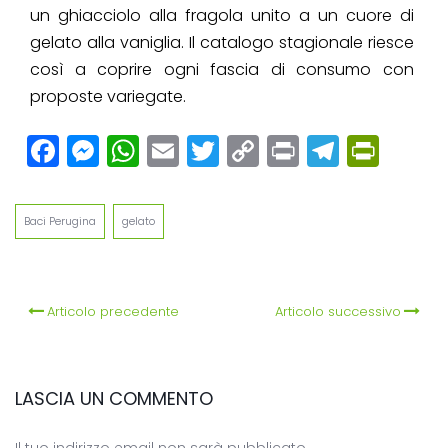
un ghiacciolo alla fragola unito a un cuore di
gelato alla vaniglia. Il catalogo stagionale riesce
così a coprire ogni fascia di consumo con
proposte variegate.
Facebook
Messenger
WhatsApp
Email
Twitter
Copy
Print
Teleg
Prin
Link
Baci Perugina
gelato
Articolo precedente
Articolo successivo
LASCIA UN COMMENTO