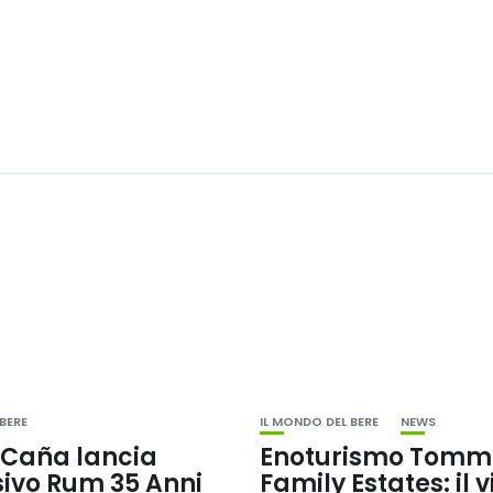
BERE
IL MONDO DEL BERE
NEWS
e Caña lancia
Enoturismo Tomm
sivo Rum 35 Anni
Family Estates: il v