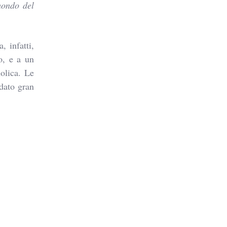
mondo del
, infatti,
o, e a un
nolica.
Le
 dato gran