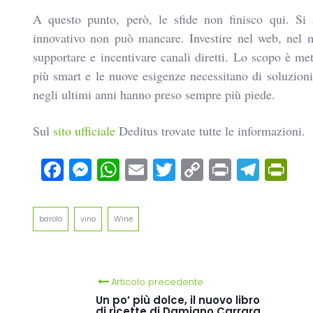
A questo punto, però, le sfide non finisco qui. Si 
innovativo non può mancare.
Investire nel web, nel 
supportare e incentivare canali diretti. Lo scopo è met
più smart e le nuove esigenze necessitano di soluzioni
negli ultimi anni hanno preso sempre più piede.
Sul
sito ufficiale
Deditus trovate tutte le informazioni.
Facebook
Messenger
WhatsApp
Email
Twitter
Copy
Print
Tel
Pr
Link
barolo
vino
Wine
Articolo precedente
Un po’ più dolce, il nuovo libro
di ricette di Damiano Carrara