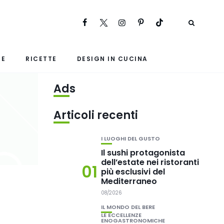
RE
RICETTE
DESIGN IN CUCINA
Ads
Articoli recenti
I LUOGHI DEL GUSTO
Il sushi protagonista
dell’estate nei ristoranti
01
più esclusivi del
Mediterraneo
08/2026
IL MONDO DEL BERE
LE ECCELLENZE
ENOGASTRONOMICHE