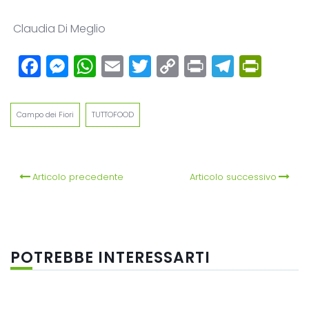
Claudia Di Meglio
Facebook
Messenger
WhatsApp
Email
Twitter
Copy
Print
Teleg
Prin
Link
Campo dei Fiori
TUTTOFOOD
Articolo precedente
Articolo successivo
POTREBBE INTERESSARTI