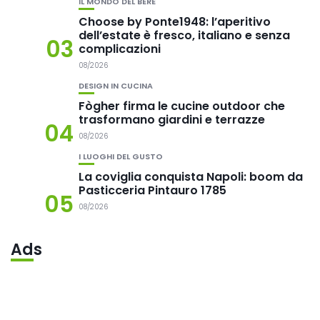
IL MONDO DEL BERE
Choose by Ponte1948: l’aperitivo
dell’estate è fresco, italiano e senza
03
complicazioni
08/2026
DESIGN IN CUCINA
Fògher firma le cucine outdoor che
trasformano giardini e terrazze
04
08/2026
I LUOGHI DEL GUSTO
La coviglia conquista Napoli: boom da
Pasticceria Pintauro 1785
05
08/2026
Ads