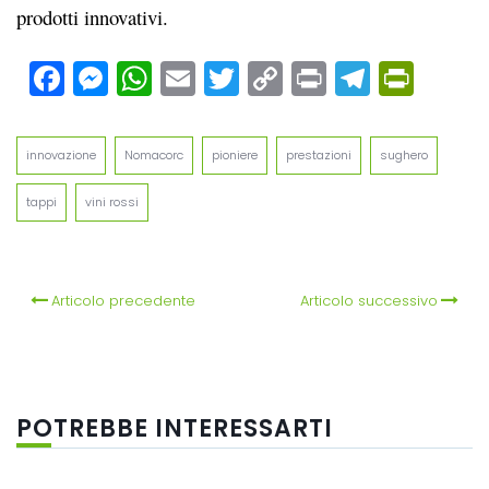
prodotti innovativi.
Facebook
Messenger
WhatsApp
Email
Twitter
Copy
Print
Teleg
Prin
Link
innovazione
Nomacorc
pioniere
prestazioni
sughero
tappi
vini rossi
Articolo precedente
Articolo successivo
POTREBBE INTERESSARTI