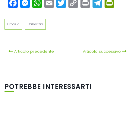
Facebook
Messenger
WhatsApp
Email
Twitter
Copy
Print
Teleg
Prin
Link
Croazia
Dalmazia
Articolo precedente
Articolo successivo
POTREBBE INTERESSARTI