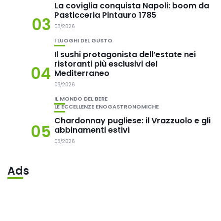
La coviglia conquista Napoli: boom da
Pasticceria Pintauro 1785
03
08/2026
I LUOGHI DEL GUSTO
Il sushi protagonista dell’estate nei
ristoranti più esclusivi del
04
Mediterraneo
08/2026
IL MONDO DEL BERE
LE ECCELLENZE ENOGASTRONOMICHE
Chardonnay pugliese: il Vrazzuolo e gli
05
abbinamenti estivi
08/2026
Ads