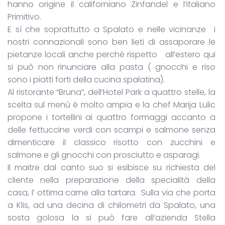
hanno origine il californiano Zinfandel e l’italiano
Primitivo.
E sì che soprattutto a Spalato e nelle vicinanze i
nostri connazionali sono ben lieti di assaporare le
pietanze locali anche perché rispetto all’estero qui
si può non rinunciare alla pasta ( gnocchi e riso
sono i piatti forti della cucina spalatina).
Al ristorante “Bruna”, dell’Hotel Park a quattro stelle, la
scelta sul menù è molto ampia e la chef Marija Lulic
propone i tortellini ai quattro formaggi accanto a
delle fettuccine verdi con scampi e salmone senza
dimenticare il classico risotto con zucchini e
salmone e gli gnocchi con prosciutto e asparagi.
Il maitre dal canto suo si esibisce su richiesta del
cliente nella preparazione della specialità della
casa, l’ ottima carne alla tartara. Sulla via che porta
a Klis, ad una decina di chilometri da Spalato, una
sosta golosa la si può fare all’azienda Stella