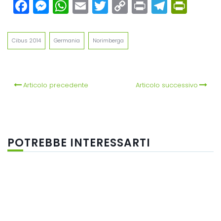
Facebook
Messenger
WhatsApp
Email
Twitter
Copy
Print
Teleg
Prin
Link
Cibus 2014
Germania
Norimberga
Articolo precedente
Articolo successivo
POTREBBE INTERESSARTI