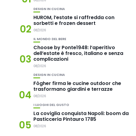
08/2026
DESIGN IN CUCINA
HUROM, l’estate si raffredda con
sorbetti e frozen dessert
02
08/2026
IL MONDO DEL BERE
Choose by Ponte1948: l’aperitivo
dell’estate è fresco, italiano e senza
03
complicazioni
08/2026
DESIGN IN CUCINA
Fògher firma le cucine outdoor che
trasformano giardini e terrazze
04
08/2026
I LUOGHI DEL GUSTO
La coviglia conquista Napoli: boom da
Pasticceria Pintauro 1785
05
08/2026