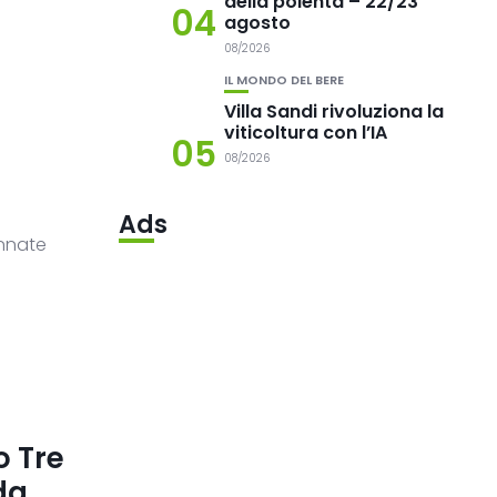
della polenta – 22/23
04
agosto
08/2026
IL MONDO DEL BERE
Villa Sandi rivoluziona la
viticoltura con l’IA
05
08/2026
Ads
nnate
o Tre
da