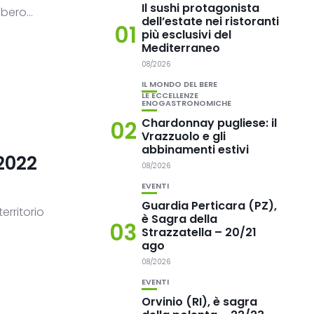
Il sushi protagonista
bero...
dell’estate nei ristoranti
01
più esclusivi del
Mediterraneo
08/2026
IL MONDO DEL BERE
LE ECCELLENZE
ENOGASTRONOMICHE
Chardonnay pugliese: il
02
Vrazzuolo e gli
abbinamenti estivi
2022
08/2026
EVENTI
Guardia Perticara (PZ),
erritorio
è Sagra della
03
Strazzatella – 20/21
ago
08/2026
EVENTI
Orvinio (RI), è sagra