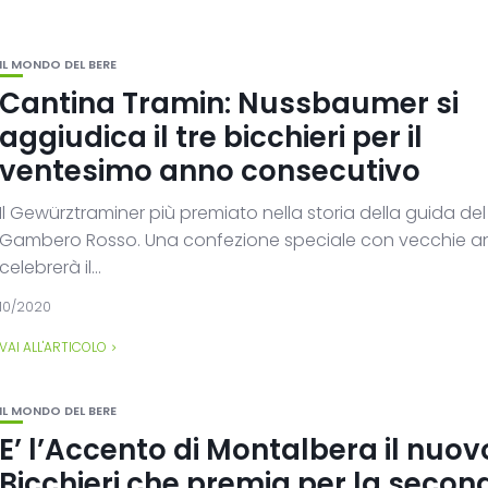
IL MONDO DEL BERE
Cantina Tramin: Nussbaumer si
aggiudica il tre bicchieri per il
ventesimo anno consecutivo
Il Gewürztraminer più premiato nella storia della guida del
Gambero Rosso. Una confezione speciale con vecchie a
celebrerà il...
10/2020
VAI ALL'ARTICOLO
IL MONDO DEL BERE
E’ l’Accento di Montalbera il nuov
Bicchieri che premia per la secon