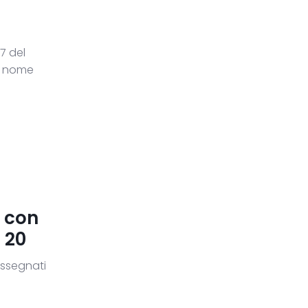
7 del
l nome
o con
 20
 assegnati