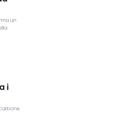
erma un
ella
a i
 Carbone