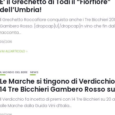
E’ il Grechetto di Todi il “Fiorfiore”
dell’Umbria!
Il Grechetto Roccafiore conquista anche i Tre Bicchieri 201
Gambero Rosso. [dropcap]U[/dropcap]n vino che fin da
racconta...
09/2016
VAI ALL'ARTICOLO
IL MONDO DEL BERE
NEWS
Le Marche si tingono di Verdicchi
14 Tre Bicchieri Gambero Rosso su
Il Verdicchio fa incetta di premi con 14 Tre Bicchieri su 20
alle Marche dalla Guida Vini d’Italia...
09/2016