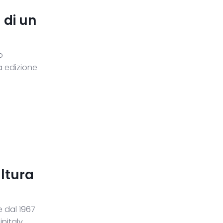
 di un
o
a edizione
ultura
e dal 1967
nitaly