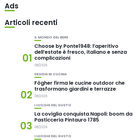
Ads
Articoli recenti
IL MONDO DEL BERE
Choose by Ponte1948: l’aperitivo
dell’estate è fresco, italiano e senza
01
complicazioni
08/2026
DESIGN IN CUCINA
Fògher firma le cucine outdoor che
trasformano giardini e terrazze
02
08/2026
I LUOGHI DEL GUSTO
La coviglia conquista Napoli: boom da
Pasticceria Pintauro 1785
03
08/2026
I LUOGHI DEL GUSTO