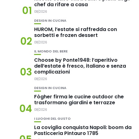
chef da rifare a casa
01
08/2026
DESIGN IN CUCINA
HUROM, l’estate si raffredda con
sorbetti e frozen dessert
02
08/2026
IL MONDO DEL BERE
Choose by Ponte1948: l’aperitivo
dell’estate è fresco, italiano e senza
03
complicazioni
08/2026
DESIGN IN CUCINA
Fògher firma le cucine outdoor che
trasformano giardini e terrazze
04
08/2026
I LUOGHI DEL GUSTO
La coviglia conquista Napoli: boom da
Pasticceria Pintauro 1785