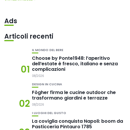
Ads
Articoli recenti
IL MONDO DEL BERE
Choose by Ponte1948: l’aperitivo
dell’estate è fresco, italiano e senza
01
complicazioni
08/2026
DESIGN IN CUCINA
Fògher firma le cucine outdoor che
trasformano giardini e terrazze
02
08/2026
I LUOGHI DEL GUSTO
La coviglia conquista Napoli: boom da
Pasticceria Pintauro 1785