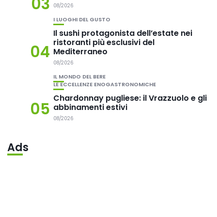
03
08/2026
I LUOGHI DEL GUSTO
Il sushi protagonista dell’estate nei
ristoranti più esclusivi del
04
Mediterraneo
08/2026
IL MONDO DEL BERE
LE ECCELLENZE ENOGASTRONOMICHE
Chardonnay pugliese: il Vrazzuolo e gli
05
abbinamenti estivi
08/2026
Ads