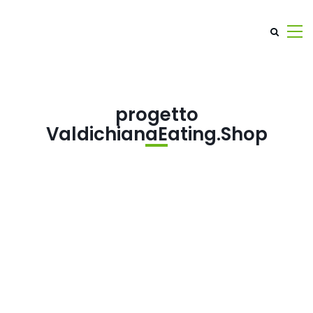
progetto
ValdichianaEating.Shop