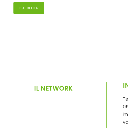
I
IL NETWORK
Te
05
im
va