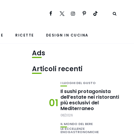
RE
RICETTE
DESIGN IN CUCINA
Ads
Articoli recenti
I LUOGHI DEL GUSTO
Il sushi protagonista
dell’estate nei ristoranti
01
più esclusivi del
Mediterraneo
08/2026
IL MONDO DEL BERE
LE ECCELLENZE
ENOGASTRONOMICHE