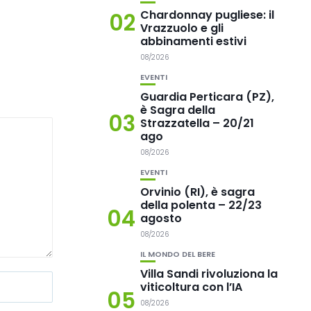
Chardonnay pugliese: il
02
Vrazzuolo e gli
abbinamenti estivi
08/2026
EVENTI
Guardia Perticara (PZ),
è Sagra della
03
Strazzatella – 20/21
ago
08/2026
EVENTI
Orvinio (RI), è sagra
della polenta – 22/23
04
agosto
08/2026
IL MONDO DEL BERE
Villa Sandi rivoluziona la
viticoltura con l’IA
05
08/2026