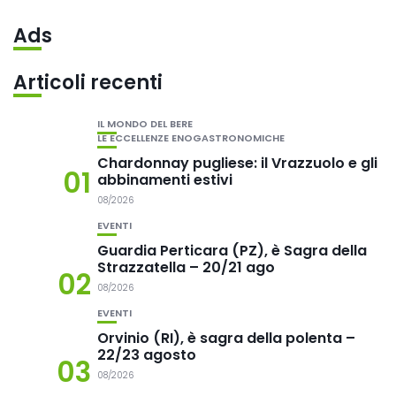
Ads
Articoli recenti
IL MONDO DEL BERE
LE ECCELLENZE ENOGASTRONOMICHE
Chardonnay pugliese: il Vrazzuolo e gli
01
abbinamenti estivi
08/2026
EVENTI
Guardia Perticara (PZ), è Sagra della
Strazzatella – 20/21 ago
02
08/2026
EVENTI
Orvinio (RI), è sagra della polenta –
22/23 agosto
03
08/2026