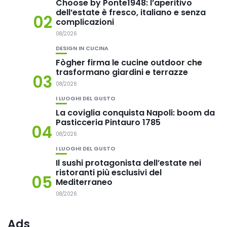
Choose by Ponte1948: l’aperitivo
dell’estate è fresco, italiano e senza
02
complicazioni
08/2026
DESIGN IN CUCINA
Fògher firma le cucine outdoor che
trasformano giardini e terrazze
03
08/2026
I LUOGHI DEL GUSTO
La coviglia conquista Napoli: boom da
Pasticceria Pintauro 1785
04
08/2026
I LUOGHI DEL GUSTO
Il sushi protagonista dell’estate nei
ristoranti più esclusivi del
05
Mediterraneo
08/2026
Ads