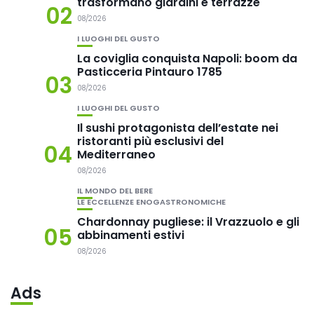
trasformano giardini e terrazze
02
08/2026
I LUOGHI DEL GUSTO
La coviglia conquista Napoli: boom da
Pasticceria Pintauro 1785
03
08/2026
I LUOGHI DEL GUSTO
Il sushi protagonista dell’estate nei
ristoranti più esclusivi del
04
Mediterraneo
08/2026
IL MONDO DEL BERE
LE ECCELLENZE ENOGASTRONOMICHE
Chardonnay pugliese: il Vrazzuolo e gli
05
abbinamenti estivi
08/2026
Ads