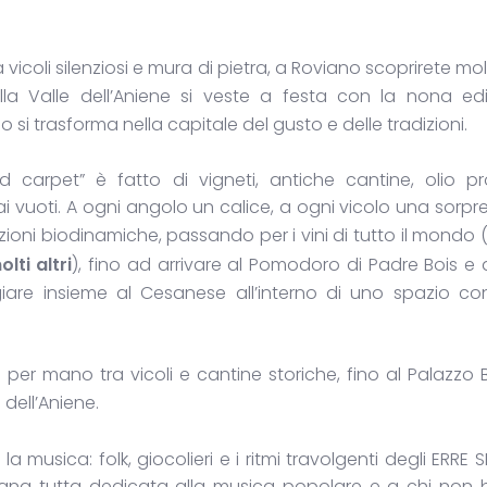
vicoli silenziosi e mura di pietra, a Roviano scoprirete molt
ella Valle dell’Aniene si veste a festa con la nona ed
o si trasforma nella capitale del gusto e delle tradizioni.
ed carpet” è fatto di vigneti, antiche cantine, olio 
i vuoti. A ogni angolo un calice, a ogni vicolo una sorpre
zioni biodinamiche, passando per i vini di tutto il mondo 
lti altri
), fino ad arrivare al Pomodoro di Padre Bois e ai
iare insieme al Cesanese all’interno di uno spazio co
a per mano tra vicoli e cantine storiche, fino al Palazzo 
 dell’Aniene.
musica: folk, giocolieri e i ritmi travolgenti degli ERRE SE
segna tutta dedicata alla musica popolare e a chi non