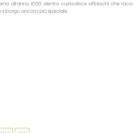
intorno all’anno 1000: dentro custodisce affreschi che racc
o il borgo ancora più speciale.
egram
intFriendly