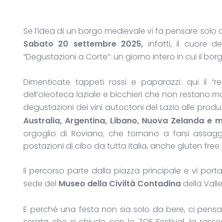
Se l’idea di un borgo medievale vi fa pensare solo a 
Sabato 20 settembre 2025,
infatti, il cuore d
“Degustazioni a Corte”: un giorno intero in cui il borg
Dimenticate tappeti rossi e paparazzi: qui il “r
dell’oleoteca laziale e bicchieri che non restano ma
degustazioni dei vini autoctoni del Lazio alle produ
Australia, Argentina, Libano, Nuova Zelanda e mo
orgoglio di Roviano, che tornano a farsi assagg
postazioni di cibo da tutta Italia, anche gluten free.
Il percorso parte dalla piazza principale e vi port
sede del
Museo della Civiltà Contadina
della Valle
E perché una festa non sia solo da bere, ci pensa la 
serata che si chiude con lo ZOE Festival, la ras