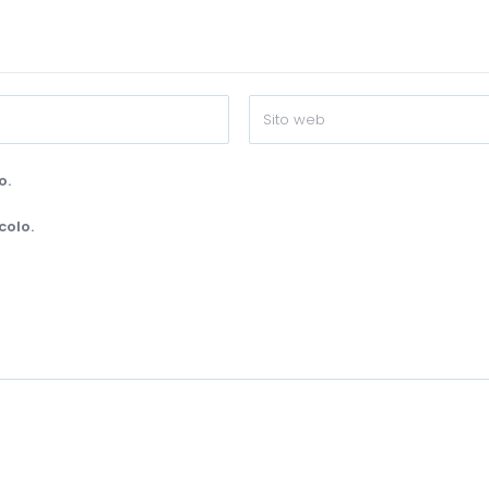
o.
colo.