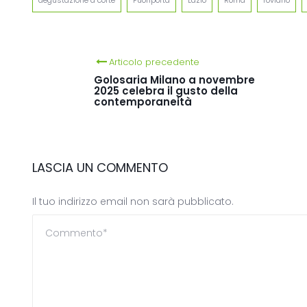
degustazione a corte
Fuoriporta
Lazio
Roma
roviano
Articolo precedente
Golosaria Milano a novembre
2025 celebra il gusto della
contemporaneità
LASCIA UN COMMENTO
Il tuo indirizzo email non sarà pubblicato.