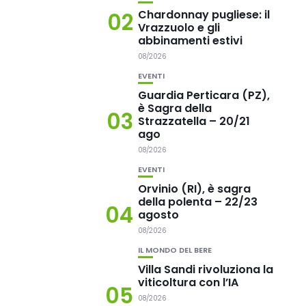
Chardonnay pugliese: il
02
Vrazzuolo e gli
abbinamenti estivi
08/2026
EVENTI
Guardia Perticara (PZ),
è Sagra della
03
Strazzatella – 20/21
ago
08/2026
EVENTI
Orvinio (RI), è sagra
della polenta – 22/23
04
agosto
08/2026
IL MONDO DEL BERE
Villa Sandi rivoluziona la
viticoltura con l’IA
05
08/2026