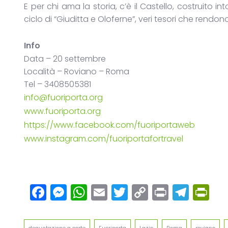
E per chi ama la storia, c’è il Castello, costruito 
ciclo di “Giuditta e Oloferne”, veri tesori che rendon
Info
Data – 20 settembre
Località – Roviano – Roma
Tel – 3408505381
info@fuoriporta.org
www.fuoriporta.org
https://www.facebook.com/fuoriportaweb
www.instagram.com/fuoriportafortravel
Facebook
Messenger
WhatsApp
Email
Twitter
Copy
Print
Tel
Pr
Link