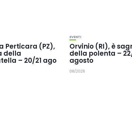
EVENTI
 Perticara (PZ),
Orvinio (RI), è sag
a della
della polenta – 22
tella – 20/21 ago
agosto
08/2026