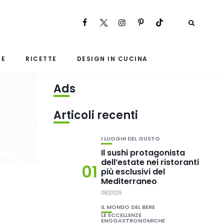
RE
RICETTE
DESIGN IN CUCINA
Ads
Articoli recenti
I LUOGHI DEL GUSTO
Il sushi protagonista
dell’estate nei ristoranti
01
più esclusivi del
Mediterraneo
08/2026
IL MONDO DEL BERE
LE ECCELLENZE
ENOGASTRONOMICHE