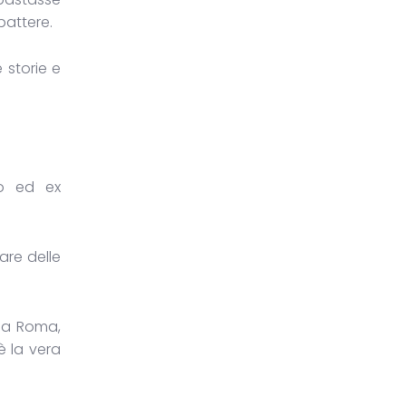
battere.
 storie e
co ed ex
are delle
 da Roma,
è la vera