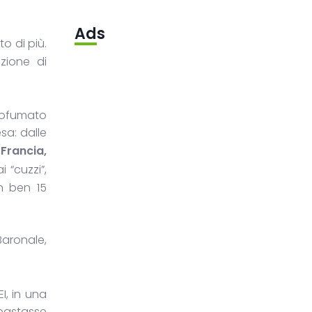
Ads
o di più.
izione di
profumato
sa: dalle
(
Francia,
 “cuzzi”,
n ben 15
Baronale,
I, in una
 bastasse