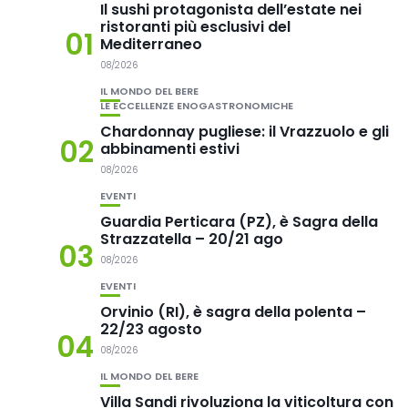
Il sushi protagonista dell’estate nei
ristoranti più esclusivi del
01
Mediterraneo
08/2026
IL MONDO DEL BERE
LE ECCELLENZE ENOGASTRONOMICHE
Chardonnay pugliese: il Vrazzuolo e gli
02
abbinamenti estivi
08/2026
EVENTI
Guardia Perticara (PZ), è Sagra della
Strazzatella – 20/21 ago
03
08/2026
EVENTI
Orvinio (RI), è sagra della polenta –
22/23 agosto
04
08/2026
IL MONDO DEL BERE
Villa Sandi rivoluziona la viticoltura con