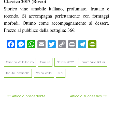
Classico 2017 (Rosso)
Storico vino amabile italiano, profumato, fruttato e
rotondo. Si accompagna perfettamente con formaggi
morbidi. Ottimo come accompagnamento al dessert.
Prezzo al pubblico della bottiglia: 36€.
Facebook
Messenger
WhatsApp
Email
Twitter
Copy
Print
Teleg
Prin
Link
Cantina Valle Isarco
Ciù Ciù
Natale 2022
Tenuta Villa Bellini
tenute Tomasella
Valpolicella
vini
Articolo precedente
Articolo successivo