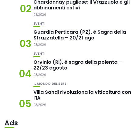
Chardonnay pugliese: il Vrazzuolo e gli
02
abbinamenti estivi
08/2026
EVENTI
Guardia Perticara (PZ), è Sagra della
Strazzatella – 20/21 ago
03
08/2026
EVENTI
Orvinio (RI), è sagra della polenta –
22/23 agosto
04
08/2026
IL MONDO DEL BERE
Villa Sandi rivoluziona la viticoltura con
l’IA
05
08/2026
Ads