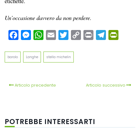
etichette.
Un’occasione davvero da non perdere.
Facebook
Messenger
WhatsApp
Email
Twitter
Copy
Print
Teleg
Prin
Link
barolo
Langhe
stella michelin
Articolo precedente
Articolo successivo
POTREBBE INTERESSARTI