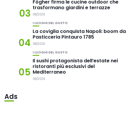
Fògher firma le cucine outdoor che
trasformano giardini e terrazze
03
08/2026
I LUOGHI DEL GUSTO
La coviglia conquista Napoli: boom da
Pasticceria Pintauro 1785
04
08/2026
I LUOGHI DEL GUSTO
Il sushi protagonista dell’estate nei
ristoranti più esclusivi del
05
Mediterraneo
08/2026
Ads