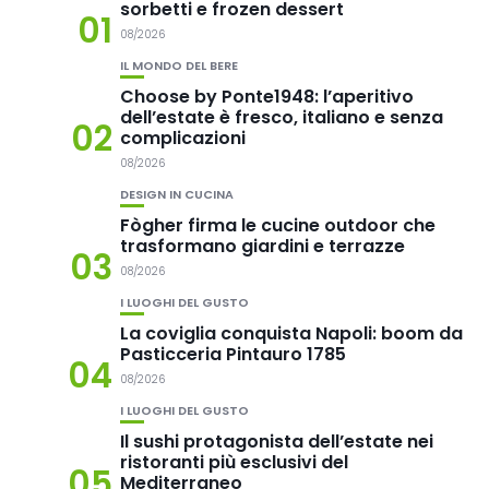
sorbetti e frozen dessert
01
08/2026
IL MONDO DEL BERE
Choose by Ponte1948: l’aperitivo
dell’estate è fresco, italiano e senza
02
complicazioni
08/2026
DESIGN IN CUCINA
Fògher firma le cucine outdoor che
trasformano giardini e terrazze
03
08/2026
I LUOGHI DEL GUSTO
La coviglia conquista Napoli: boom da
Pasticceria Pintauro 1785
04
08/2026
I LUOGHI DEL GUSTO
Il sushi protagonista dell’estate nei
ristoranti più esclusivi del
05
Mediterraneo