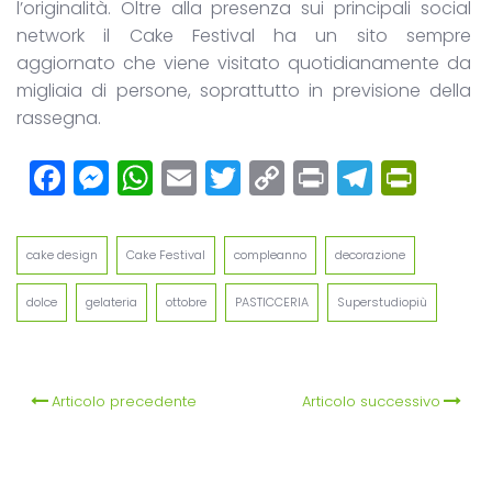
l’originalità. Oltre alla presenza sui principali social
network il Cake Festival ha un sito sempre
aggiornato che viene visitato quotidianamente da
migliaia di persone, soprattutto in previsione della
rassegna.
Facebook
Messenger
WhatsApp
Email
Twitter
Copy
Print
Teleg
Prin
Link
cake design
Cake Festival
compleanno
decorazione
dolce
gelateria
ottobre
PASTICCERIA
Superstudiopiù
Articolo precedente
Articolo successivo