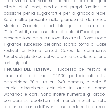
dello Sri Lanka, inizia la sua carriera di cake designer
all’età di 18 anni, eredita dai propri familiari la
passione per la sugarcraft e per la ghiaccia reale.
Sarà inoltre presente nella giornata di domenica
Monica Zacchia, food blogger e anima di
“DolciGusti.it”, responsabile editoriale di iFood.it, per la
presentazione del suo nuovo libro “Le Fluffose”. Dopo
il grande successo dell’anno scorso torna al Cake
Festival di Milano United Cakes, la community
Facebook più dolce del web per la creazione di una
torta gigante.
I NUMERI DEL FESTIVAL
Il successo del festival è
dimostrato dai quasi 22.500 partecipanti attivi
dell’edizione 2015, tra cui 240 bambini, e dalle 8
scuole alberghiere coinvolte in attività come
workshop e corsi. Sono inoltre numerosi gli articoli
comparsi su quotidiani, settimanali, mensili e sulla
rete che parlano dell’evento esaltandone il fascino e