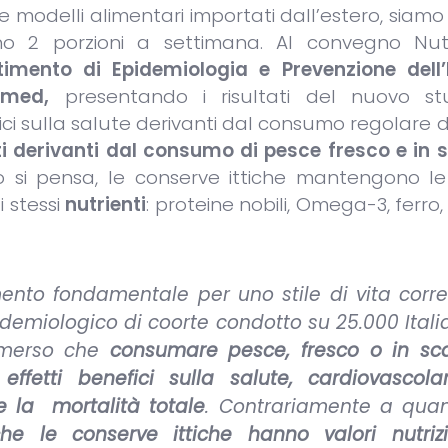
e modelli alimentari importati dall’estero, siamo
 2 porzioni a settimana. Al convegno Nutr
rtimento di Epidemiologia e Prevenzione dell’I
omed,
presentando i risultati del nuovo st
fici sulla salute derivanti dal consumo regolare 
ti derivanti dal consumo di pesce fresco e in s
si pensa, le conserve ittiche mantengono le
i stessi
nutrienti
: proteine nobili, Omega-3, ferro,
mento fondamentale per uno stile di vita corre
demiologico di coorte condotto su 25.000 Italia
 emerso che
consumare pesce, fresco o in sca
etti benefici sulla salute, cardiovascola
te la mortalità totale
. Contrariamente a quan
 le conserve ittiche hanno valori nutrizi