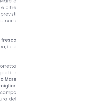
o Mare è
 e oltre
previsti
mercurio
 fresco
, i cui
orretta
perti in
io Mare
miglior
l campo
ura del