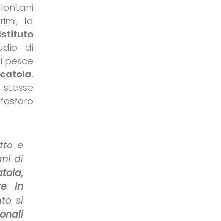
 lontani
imi, la
stituto
udio di
di pesce
catola.
 stesse
 fosforo
tto e
ni di
tola,
re in
to si
onali