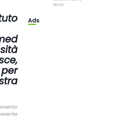
08/2026
tuto
Ads
med
sità
sce,
 per
tra
alimento
resente