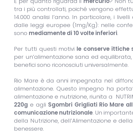
E per quanto riguarda il
mercurio
? Non tu
tra i più controllati, poiché vengono effett
14.000 analisi l’anno. In particolare, i livell
dalle leggi europee (1mg/Kg): nelle confezi
sono
mediamente di 10 volte inferiori
.
Per tutti questi motivi
le conserve ittiche
per un’alimentazione sana ed equilibrata,
benefici sono riconosciuti universalmente.
Rio Mare è da anni impegnata nel diffonde
alimentazione. Questo impegno ha portato r
alimentazione e nutrizione, riunita a NUTR
220g
e agli
Sgombri Grigliati Rio Mare
all
comunicazione nutrizionale
. Un importan
della Nutrizione, dell’Alimentazione e del
benessere.