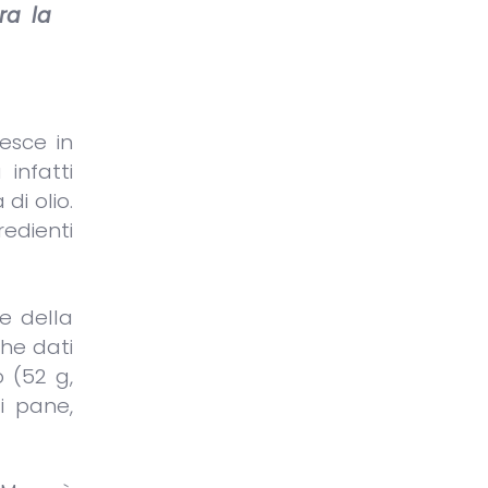
ra la
pesce in
infatti
di olio.
redienti
e della
che dati
o (52 g,
i pane,