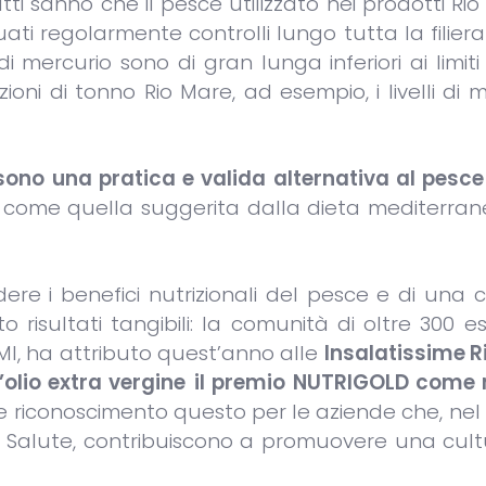
tti sanno che il pesce utilizzato nei prodotti Ri
uati regolarmente controlli lungo tutta la filiera
i di mercurio sono di gran lunga inferiori ai limiti 
oni di tonno Rio Mare, ad esempio, i livelli di 
 sono una pratica e valida alternativa al pesce
 come quella suggerita dalla dieta mediterranea
re i benefici nutrizionali del pesce e di una c
isultati tangibili: la comunità di oltre 300 es
IMI, ha attributo quest’anno alle
Insalatissime R
’olio extra vergine
il premio NUTRIGOLD come 
te riconoscimento questo per le aziende che, ne
la Salute, contribuiscono a promuovere una cult