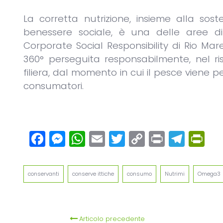
La corretta nutrizione, insieme alla sost
benessere sociale, è una delle aree di 
Corporate Social Responsibility di Rio M
360° perseguita responsabilmente, nel ri
filiera, dal momento in cui il pesce viene 
consumatori.
Facebook
Messenger
WhatsApp
Email
Twitter
Copy
Print
Tel
Pr
Link
conservanti
conserve ittiche
consumo
Nutrimi
Omega3
Articolo precedente