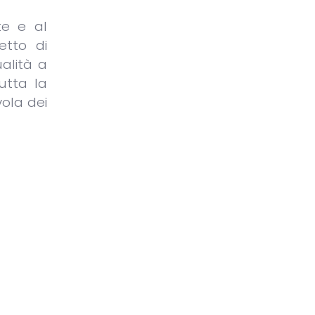
te e al
etto di
alità a
utta la
vola dei