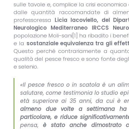
sulle tavole e, complice la crisi economica 
dalle quantità raccomandate di almeno
professoressa
Licia Iacoviello, del Dipa
Neurologico Mediterraneo IRCCS Neur
popolazione Moli-sani[1] ha ribadito i bene
e la
sostanziale equivalenza tra gli effet
Questo perché contrariamente a quanto 
qualità del pesce fresco e sono fonte degl
e selenio.
«Il pesce fresco o in scatola è un ali
salutare, come testimonia lo studio epi
età superiore ai 35 anni, da cui è
almeno due volte a settimana ha eff
particolare, e riduce significativamen
pensa,
è stato anche dimostrato che