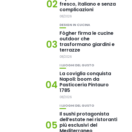
02
fresco, italiano e senza
complicazioni
08/2026
DESIGN IN CUCINA
Fògher firma le cucine
outdoor che
03
trasformano giardini e
terrazze
08/2026
I LUOGHI DEL GUSTO
La coviglia conquista
Napoli: boom da
04
Pasticceria Pintauro
1785
08/2026
I LUOGHI DEL GUSTO
Il sushi protagonista
dell’estate nei ristoranti
05
più esclusivi del
Mediterraneo