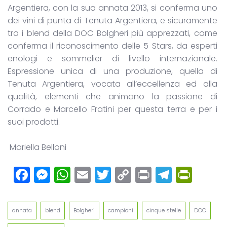
Argentiera, con la sua annata 2013, si conferma uno
dei vini di punta di Tenuta Argentiera, e sicuramente
tra i blend della DOC Bolgheri più apprezzati, come
conferma il riconoscimento delle 5 Stars, da esperti
enologi e sommelier di livello internazionale.
Espressione unica di una produzione, quella di
Tenuta Argentiera, vocata all’eccellenza ed alla
qualità, elementi che animano la passione di
Corrado e Marcello Fratini per questa terra e per i
suoi prodotti.
Mariella Belloni
Facebook
Messenger
WhatsApp
Email
Twitter
Copy
Print
Teleg
Prin
Link
annata
blend
Bolgheri
campioni
cinque stelle
DOC