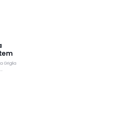
a
stem
 Griglia
..