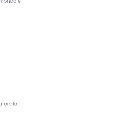
l mondo e
afare la