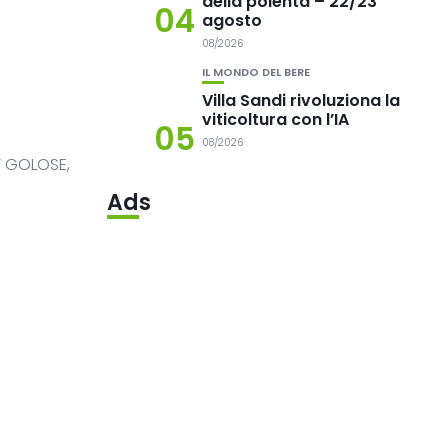
della polenta – 22/23
04
agosto
08/2026
IL MONDO DEL BERE
Villa Sandi rivoluziona la
viticoltura con l’IA
05
08/2026
’ GOLOSE,
Ads