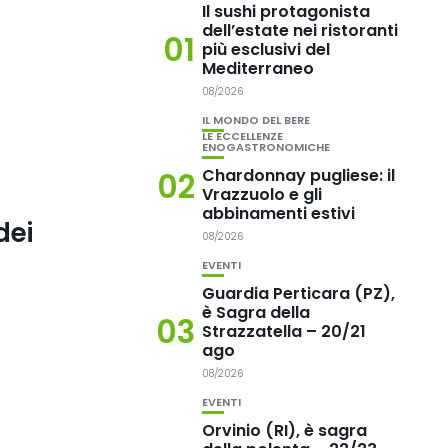
Il sushi protagonista
dell’estate nei ristoranti
01
più esclusivi del
Mediterraneo
08/2026
IL MONDO DEL BERE
LE ECCELLENZE
ENOGASTRONOMICHE
Chardonnay pugliese: il
02
Vrazzuolo e gli
abbinamenti estivi
dei
08/2026
EVENTI
Guardia Perticara (PZ),
è Sagra della
03
Strazzatella – 20/21
ago
08/2026
EVENTI
Orvinio (RI), è sagra