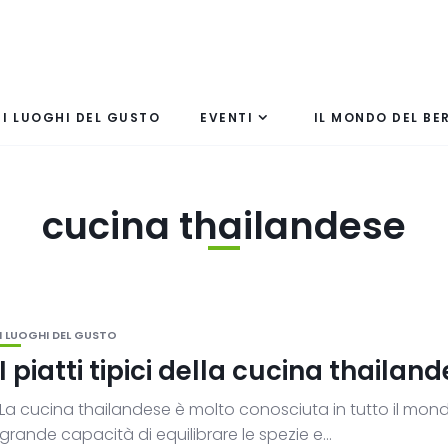
I LUOGHI DEL GUSTO
EVENTI
IL MONDO DEL BE
cucina thailandese
I LUOGHI DEL GUSTO
I piatti tipici della cucina thailan
La cucina thailandese è molto conosciuta in tutto il mond
grande capacità di equilibrare le spezie e...