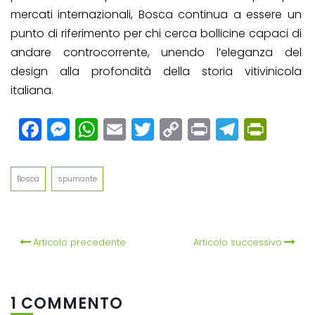
mercati internazionali, Bosca continua a essere un
punto di riferimento per chi cerca bollicine capaci di
andare controcorrente, unendo l’eleganza del
design alla profondità della storia vitivinicola
italiana.
Facebook
Messenger
WhatsApp
Email
Twitter
Copy
Print
Teleg
Prin
Link
Bosca
spumante
Articolo precedente
Articolo successivo
1 COMMENTO