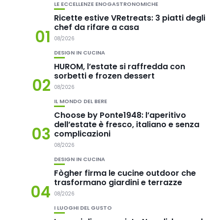
LE ECCELLENZE ENOGASTRONOMICHE
Ricette estive VRetreats: 3 piatti degli
chef da rifare a casa
01
08/2026
DESIGN IN CUCINA
HUROM, l’estate si raffredda con
sorbetti e frozen dessert
02
08/2026
IL MONDO DEL BERE
Choose by Ponte1948: l’aperitivo
dell’estate è fresco, italiano e senza
03
complicazioni
08/2026
DESIGN IN CUCINA
Fògher firma le cucine outdoor che
trasformano giardini e terrazze
04
08/2026
I LUOGHI DEL GUSTO