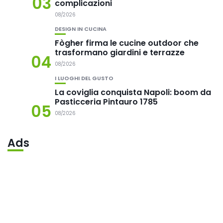
03
complicazioni
08/2026
DESIGN IN CUCINA
Fògher firma le cucine outdoor che
trasformano giardini e terrazze
04
08/2026
I LUOGHI DEL GUSTO
La coviglia conquista Napoli: boom da
Pasticceria Pintauro 1785
05
08/2026
Ads