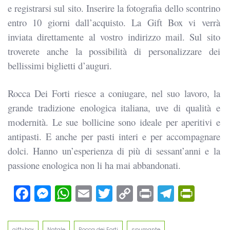
e registrarsi sul sito. Inserire la fotografia dello scontrino
entro 10 giorni dall’acquisto. La Gift Box vi verrà
inviata direttamente al vostro indirizzo mail. Sul sito
troverete anche la possibilità di personalizzare dei
bellissimi biglietti d’auguri.
Rocca Dei Forti riesce a coniugare, nel suo lavoro, la
grande tradizione enologica italiana, uve di qualità e
modernità. Le sue bollicine sono ideale per aperitivi e
antipasti. E anche per pasti interi e per accompagnare
dolci. Hanno un’esperienza di più di sessant’anni e la
passione enologica non li ha mai abbandonati.
Facebook
Messenger
WhatsApp
Email
Twitter
Copy
Print
Teleg
Prin
Link
gift-box
Natale
Rocca dei Forti
spumante