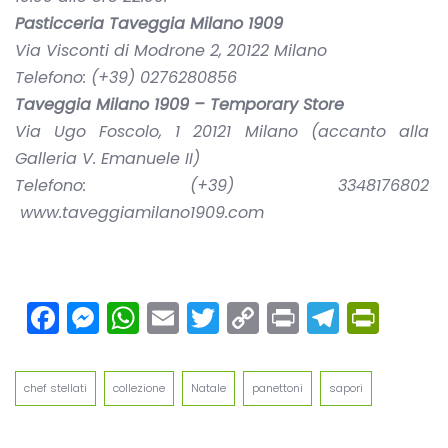
Pasticceria Taveggia Milano 1909
Via Visconti di Modrone 2, 20122 Milano
Telefono: (+39) 0276280856
Taveggia Milano 1909 – Temporary Store
Via Ugo Foscolo, 1 20121 Milano (accanto alla
Galleria V. Emanuele II)
Telefono: (+39) 3348176802
www.taveggiamilano1909.com
Facebook
Messenger
WhatsApp
Email
Twitter
Copy
Print
Teleg
Prin
Link
chef stellati
collezione
Natale
panettoni
sapori