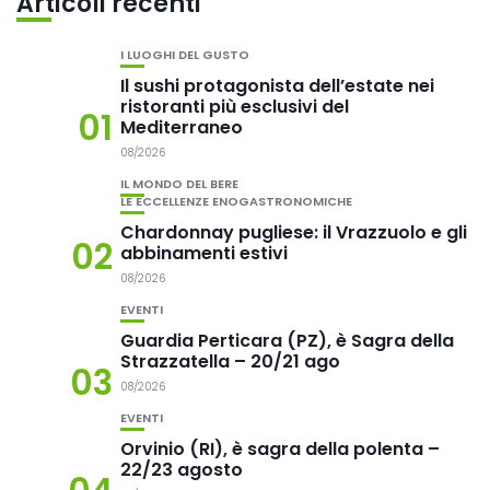
Articoli recenti
I LUOGHI DEL GUSTO
Il sushi protagonista dell’estate nei
ristoranti più esclusivi del
01
Mediterraneo
08/2026
IL MONDO DEL BERE
LE ECCELLENZE ENOGASTRONOMICHE
Chardonnay pugliese: il Vrazzuolo e gli
02
abbinamenti estivi
08/2026
EVENTI
Guardia Perticara (PZ), è Sagra della
Strazzatella – 20/21 ago
03
08/2026
EVENTI
Orvinio (RI), è sagra della polenta –
22/23 agosto