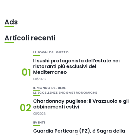
Ads
Articoli recenti
I LUOGHI DEL GUSTO
Il sushi protagonista dell’estate nei
ristoranti più esclusivi del
01
Mediterraneo
08/2026
IL MONDO DEL BERE
LE ECCELLENZE ENOGASTRONOMICHE
Chardonnay pugliese: il Vrazzuolo e gli
02
abbinamenti estivi
08/2026
EVENTI
Guardia Perticara (PZ), è Sagra della