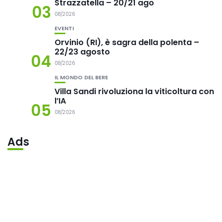
Strazzatella – 20/21 ago
03
08/2026
EVENTI
Orvinio (RI), è sagra della polenta –
22/23 agosto
04
08/2026
IL MONDO DEL BERE
Villa Sandi rivoluziona la viticoltura con
l’IA
05
08/2026
Ads