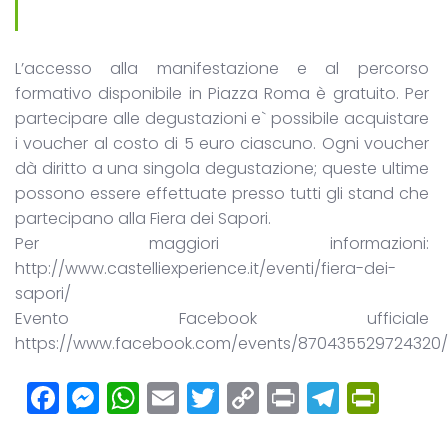
L’accesso alla manifestazione e al percorso
formativo disponibile in Piazza Roma è gratuito. Per
partecipare alle degustazioni e` possibile acquistare
i voucher al costo di 5 euro ciascuno. Ogni voucher
dà diritto a una singola degustazione; queste ultime
possono essere effettuate presso tutti gli stand che
partecipano alla Fiera dei Sapori.
Per maggiori informazioni:
http://www.castelliexperience.it/eventi/fiera-dei-
sapori/
Evento Facebook ufficiale
https://www.facebook.com/events/870435529724320/
Facebook
Messenger
WhatsApp
Email
Twitter
Copy
Print
Teleg
Prin
Link