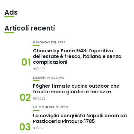
Ads
Articoli recenti
IL MONDO DEL BERE
Choose by Ponte1948: l’aperitivo
dell’estate è fresco, italiano e senza
01
complicazioni
08/2026
DESIGN IN CUCINA
Fògher firma le cucine outdoor che
trasformano giardini e terrazze
02
08/2026
I LUOGHI DEL GUSTO
La coviglia conquista Napoli: boom da
Pasticceria Pintauro 1785
03
08/2026