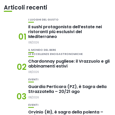
Articoli recenti
I LUOGHI DEL GUSTO
Il sushi protagonista dell’estate nei
ristoranti più esclusivi del
01
Mediterraneo
08/2026
IL MONDO DEL BERE
LE ECCELLENZE ENOGASTRONOMICHE
Chardonnay pugliese: il Vrazzuolo e gli
02
abbinamenti estivi
08/2026
EVENTI
Guardia Perticara (PZ), è Sagra della
Strazzatella – 20/21 ago
03
08/2026
EVENTI
Orvinio (RI), è sagra della polenta –