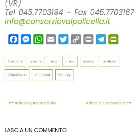
(VR)
Tel 045.7703194 – Fax 045.7703167
info@consorziovalpolicella.it
Facebook
Messenger
WhatsApp
Email
Twitter
Copy
Print
Teleg
Prin
Link
Amarone
evento
fiera
filiera
mondo
territorio
Valpolicella
vini rossi
Vinitaly
Articolo precedente
Articolo successivo
LASCIA UN COMMENTO