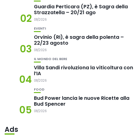
Guardia Perticara (PZ), è Sagra della
Strazzatella – 20/21 ago
02
08/2026
EVENTI
Orvinio (RI), è sagra della polenta –
22/23 agosto
03
08/2026
IL MONDO DEL BERE
Villa Sandi rivoluziona la viticoltura con
l’IA
04
08/2026
FOOD
Bud Power lancia le nuove Ricette alla
Bud Spencer
05
08/2026
Ads