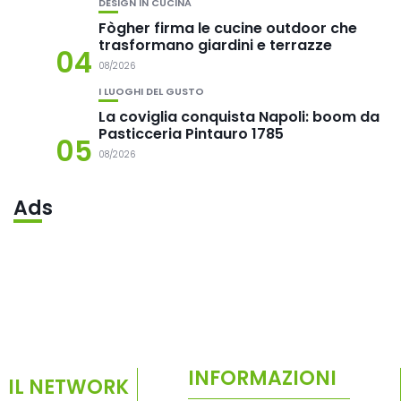
DESIGN IN CUCINA
Fògher firma le cucine outdoor che
trasformano giardini e terrazze
04
08/2026
I LUOGHI DEL GUSTO
La coviglia conquista Napoli: boom da
Pasticceria Pintauro 1785
05
08/2026
Ads
INFORMAZIONI
IL NETWORK