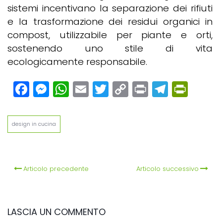
sistemi incentivano la separazione dei rifiuti
e la trasformazione dei residui organici in
compost, utilizzabile per piante e orti,
sostenendo uno stile di vita
ecologicamente responsabile.
Facebook
Messenger
WhatsApp
Email
Twitter
Copy
Print
Teleg
Prin
Link
design in cucina
Articolo precedente
Articolo successivo
LASCIA UN COMMENTO