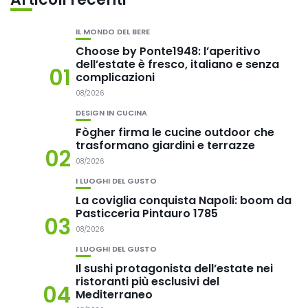
IL MONDO DEL BERE
Choose by Ponte1948: l’aperitivo
dell’estate è fresco, italiano e senza
01
complicazioni
08/2026
DESIGN IN CUCINA
Fògher firma le cucine outdoor che
trasformano giardini e terrazze
02
08/2026
I LUOGHI DEL GUSTO
La coviglia conquista Napoli: boom da
Pasticceria Pintauro 1785
03
08/2026
I LUOGHI DEL GUSTO
Il sushi protagonista dell’estate nei
ristoranti più esclusivi del
04
Mediterraneo