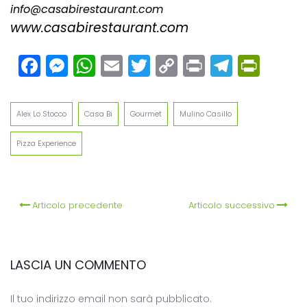
info@casabirestaurant.com
www.casabirestaurant.com
Facebook
Messenger
WhatsApp
Email
Twitter
Copy
Print
Teleg
Prin
Link
Alex Lo Stocco
Casa Bi
Gourmet
Mulino Casillo
Pizza Experience
Articolo precedente
Articolo successivo
LASCIA UN COMMENTO
Il tuo indirizzo email non sarà pubblicato.