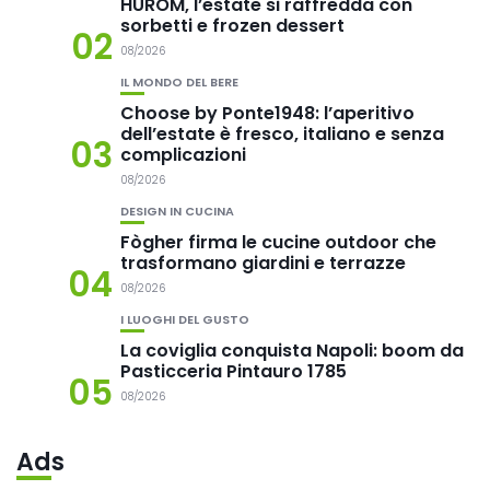
HUROM, l’estate si raffredda con
sorbetti e frozen dessert
02
08/2026
IL MONDO DEL BERE
Choose by Ponte1948: l’aperitivo
dell’estate è fresco, italiano e senza
03
complicazioni
08/2026
DESIGN IN CUCINA
Fògher firma le cucine outdoor che
trasformano giardini e terrazze
04
08/2026
I LUOGHI DEL GUSTO
La coviglia conquista Napoli: boom da
Pasticceria Pintauro 1785
05
08/2026
Ads