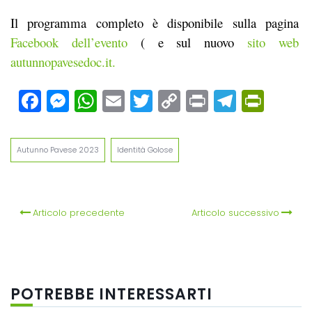
Il programma completo è disponibile sulla pagina
Facebook dell’evento
( e sul
nuovo
sito web
autunnopavesedoc.it.
Facebook
Messenger
WhatsApp
Email
Twitter
Copy
Print
Teleg
Prin
Link
Autunno Pavese 2023
Identità Golose
Articolo precedente
Articolo successivo
POTREBBE INTERESSARTI