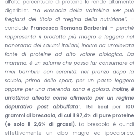
all’alta percentuale di proteine lo rende altamente
digeribile”.
“La Bresaola della Valtellina IGP
può
fregiarsi del titolo di “regina della nutrizione”, –
conclude
Francesca Romana Barberini
– perché
rappresenta il prodotto più magro e leggero nel
panorama dei salumi italiani, inoltre ha un’elevata
fonte di proteine ad alto valore biologico. Da
mamma, è un salume che posso far consumare ai
miei bambini con serenità: nel pranzo dopo la
scuola, prima dello sport, per un pasto leggero
oppure per una merenda sana e golosa.
Inoltre, è
un’ottima alleata come alimento per un regime
depurativo post abbuffata
”.
151 kcal
per
100
grammi di bresaola
,
di cui il 97,4% di pure proteine
(e solo il 2,6% di grassi)
. La bresaola è quindi
effettivamente un cibo magro ed ipocalorico,