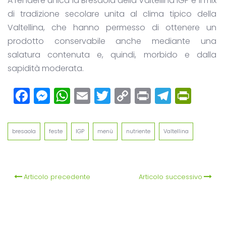
A rendere unica la Bresaola della Valtellina IGP è il mix
di tradizione secolare unita al clima tipico della
Valtellina, che hanno permesso di ottenere un
prodotto conservabile anche mediante una
salatura contenuta e, quindi, morbido e dalla
sapidità moderata.
Facebook
Messenger
WhatsApp
Email
Twitter
Copy
Print
Teleg
Prin
Link
bresaola
feste
IGP
menù
nutriente
Valtellina
Articolo precedente
Articolo successivo